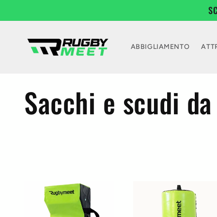
Vai
S
direttamente
ai contenuti
ABBIGLIAMENTO
ATT
C
Sacchi e scudi da
o
l
l