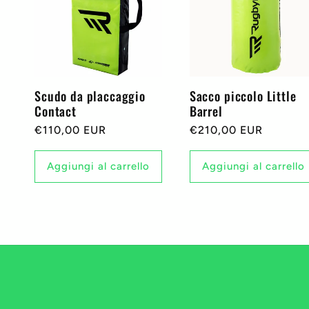
e
z
Scudo da placcaggio
Sacco piccolo Little
i
Contact
Barrel
Prezzo
€110,00 EUR
Prezzo
€210,00 EUR
o
di
di
listino
listino
Aggiungi al carrello
Aggiungi al carrello
n
e
: