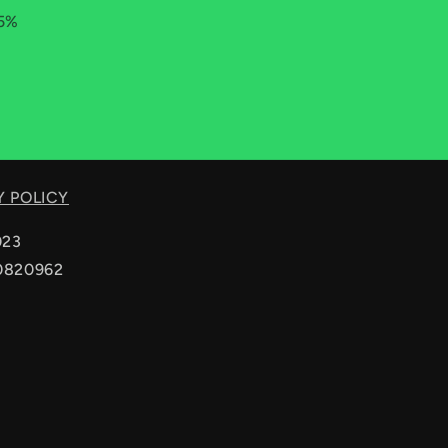
 5%
Y POLICY
023
20820962