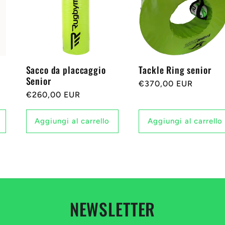
Sacco da placcaggio
Tackle Ring senior
Senior
Prezzo
€370,00 EUR
Prezzo
€260,00 EUR
di
di
listino
listino
Aggiungi al carrello
Aggiungi al carrello
NEWSLETTER