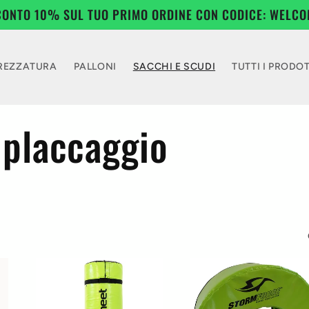
CONTO 10% SUL TUO PRIMO ORDINE CON CODICE: WELCO
REZZATURA
PALLONI
SACCHI E SCUDI
TUTTI I PRODOT
 placcaggio