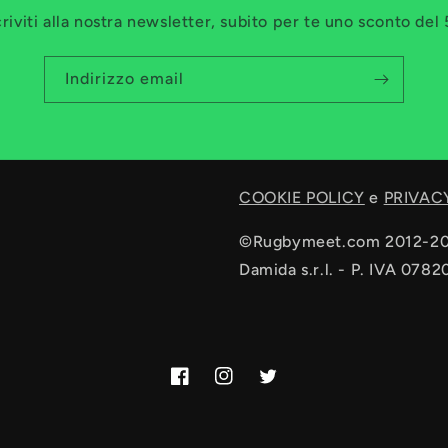
criviti alla nostra newsletter, subito per te uno sconto del
Indirizzo email
COOKIE POLICY
e
PRIVAC
©Rugbymeet.com 2012-2
Damida s.r.l. - P. IVA 078
Facebook
Instagram
Twitter