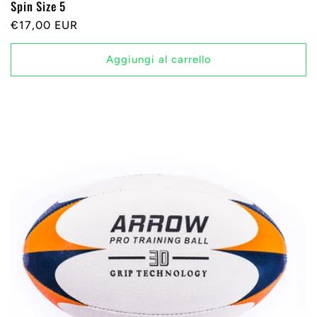
Spin Size 5
Prezzo
€17,00 EUR
di
listino
Aggiungi al carrello