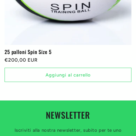
25 palloni Spin Size 5
Prezzo
€200,00 EUR
di
listino
Aggiungi al carrello
NEWSLETTER
Iscriviti alla nostra newsletter, subito per te uno