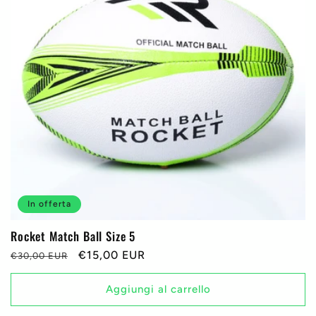
z
i
o
n
e
:
In offerta
Rocket Match Ball Size 5
Prezzo
Prezzo
€15,00 EUR
€30,00 EUR
di
scontato
listino
Aggiungi al carrello