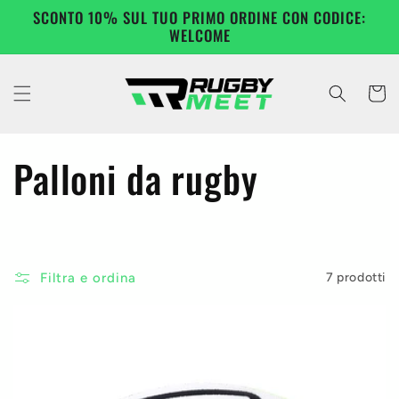
Vai
SCONTO 10% SUL TUO PRIMO ORDINE CON CODICE:
direttamente
WELCOME
ai contenuti
Carrell
C
Palloni da rugby
o
l
Filtra e ordina
7 prodotti
l
e