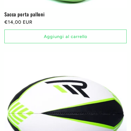
Sacca porta palloni
Prezzo
€14,00 EUR
di
listino
Aggiungi al carrello