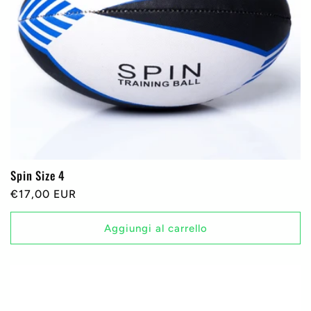
Spin Size 4
Prezzo
€17,00 EUR
di
listino
Aggiungi al carrello