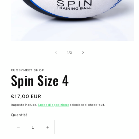
Apri
contenuti
multimediali
su
1
/
3
1
in
finestra
modale
RUGBYMEET SHOP
Spin Size 4
Prezzo
€17,00 EUR
di
Imposte incluse.
Spese di spedizione
calcolate al check-out.
listino
Quantità
Diminuisci
Aumenta
quantità
quantità