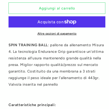
per
per
Spin
Spin
Aggiungi al carrello
Size
Size
4
4
Altre opzioni di pagamento
SPIN TRAINING BALL
: pallone da allenamento Misura
4. La tecnologia Endurance Grip garantisce un'ottima
resistenza all'usura mantenendo grande qualità nella
presa. Miglior rapporto qualità/prezzo sul mercato
garantito. Costituito da una membrana a 3 strati
raggiunge il peso ideale per l'allenamento di 443gr.
Valvola inserita nel pannello
Caratteristiche principali: