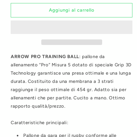
per
per
Arrow
Arrow
Aggiungi al carrello
Size
Size
5
5
ARROW PRO TRAINING BALL
: pallone da
allenamento “Pro” Misura 5 dotato di speciale Grip 3D
Technology garantisce una presa ottimale e una lunga
durata. Costituito da una membrana a 3 strati
raggiunge il peso ottimale di 454 gr. Adatto sia per
allenamenti che per partite. Cucito a mano. Ottimo
rapporto qualità/prezzo.
Caratteristiche principali:
Pallone da gara per il rugby conforme alle