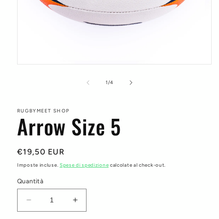
Apri
contenuti
multimediali
su
1
/
4
1
in
finestra
modale
RUGBYMEET SHOP
Arrow Size 5
Prezzo
€19,50 EUR
di
Imposte incluse.
Spese di spedizione
calcolate al check-out.
listino
Quantità
Diminuisci
Aumenta
quantità
quantità