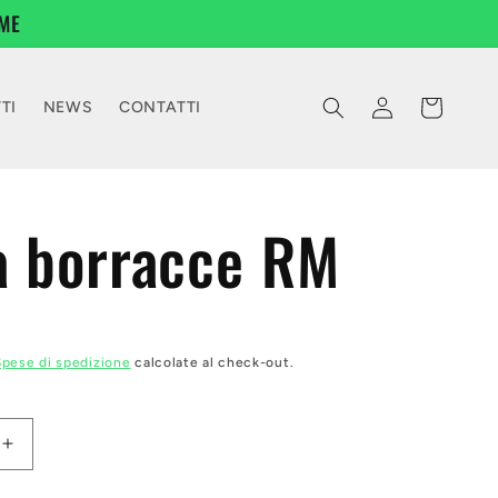
ME
Accedi
Carrello
TI
NEWS
CONTATTI
a borracce RM
Spese di spedizione
calcolate al check-out.
Aumenta
quantità