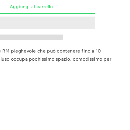
per
Porta
Aggiungi al carrello
borracce
RM
e RM pieghevole che può contenere fino a 10
hiuso occupa pochissimo spazio, comodissimo per