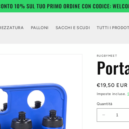
CONTO 10% SUL TUO PRIMO ORDINE CON CODICE: WELCO
REZZATURA
PALLONI
SACCHI E SCUDI
TUTTI I PRODOT
RUGBYMEET
Port
Prezzo
€19,50 EUR
di
Imposte incluse.
listino
Quantità
Diminuisci
quantità