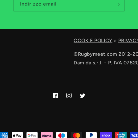
Indirizzo email
COOKIE POLICY
e
PRIVAC
©Rugbymeet.com 2012-2
Damida s.r.l. - P. IVA 078
Facebook
Instagram
Twitter
etodi