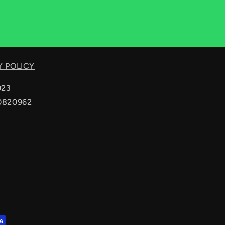
Y POLICY
023
20820962