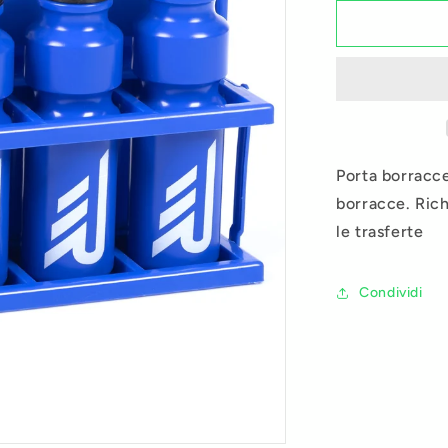
per
Porta
borracce
RM
Porta borracc
borracce. Ric
le trasferte
Condividi