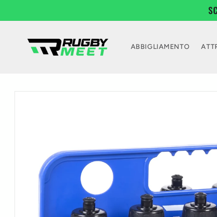
Vai
S
direttamente
ai contenuti
ABBIGLIAMENTO
ATT
Passa alle
informazioni
sul prodotto